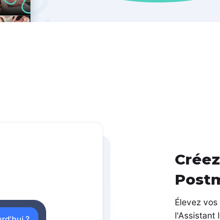
Créez
Postm
Élevez vos 
l'Assistant
rd'hui ?