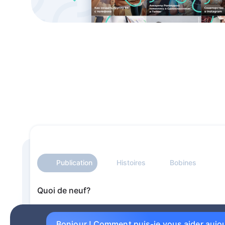
Publication
Histoires
Bobines
Quoi de neuf?
Bonjour ! Comment puis-je vous aider aujou