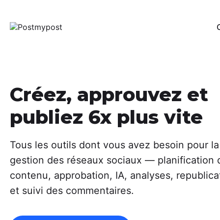
Édi
Per
rés
Aut
Créez, approuvez et
Un 
com
publiez 6x plus vite
VKo
Sur
Il o
Tous les outils dont vous avez besoin pour la
de 
uti
gestion des réseaux sociaux — planification 
soc
contenu, approbation, IA, analyses, republica
Ana
et suivi des commentaires.
Fou
opt
l'e