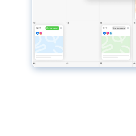
oster
met la publication automatique d'actualités
votre site sur les réseaux sociaux via RSS,
mentant ainsi la portée de votre audience.
tmypost AI
A aide les marketeurs à s'attaquer aux tâches
inières, de la génération d'idées et de la
ation de plans de contenu à la rédaction de
tes et à l'analyse de données.