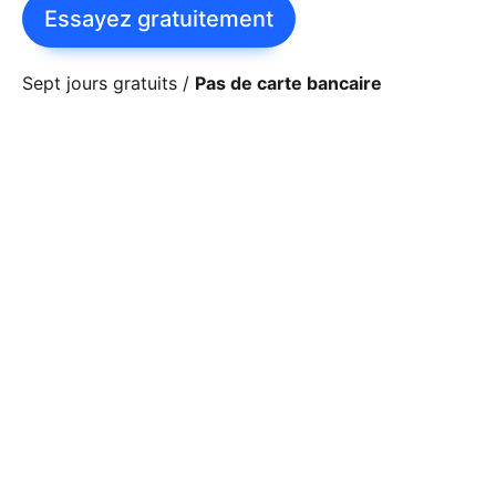
Essayez gratuitement
Rep
Per
de 
Sept jours gratuits
Pas de carte bancaire
aug
Pos
L'I
rout
cré
tex