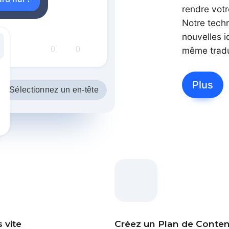
rendre vot
Notre techn
nouvelles i
0
0
même tradu
Plus
Sélectionnez un en-tête
 vite
Créez un Plan de Conte