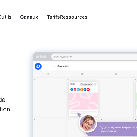
Outils
Canaux
Tarifs
Ressources
tion
met la publication programmée sur tous les
eaux sociaux, vous faisant gagner du temps.
omatisation
réseau neuronal qui répond aux
mentaires et messages sur Instagram,
ntakte et Facebook 24 heures sur 24.
veillance
ffre la possibilité d'augmenter les ventes et
répondre rapidement aux commentaires des
lisateurs sur les plateformes de médias
de
iaux.
tion
lyse
rnit des analyses détaillées des publications,
imisant votre contenu et augmentant
ngagement du public.