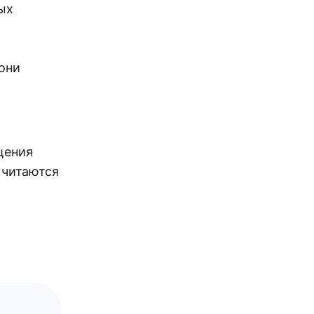
ых
они
щения
 читаются