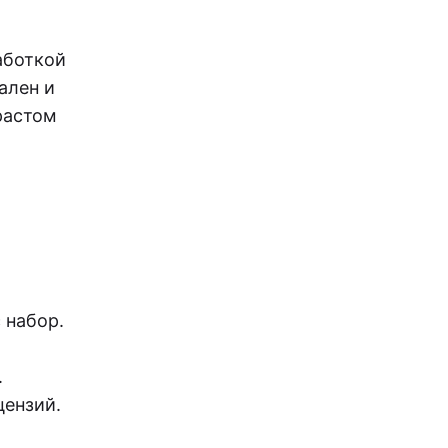
аботкой
ален и
растом
 набор.
.
цензий.