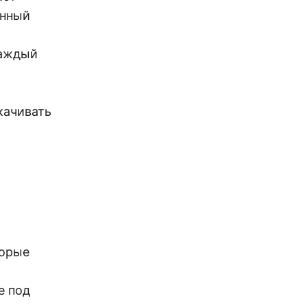
анный
каждый
качивать
торые
е под