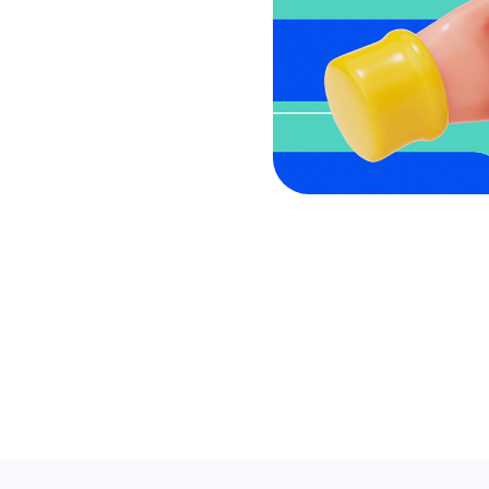
Репостер
Позволяет автоматически публиковать
новости с вашего сайта в социальные сети
через RSS, увеличивая тем самым охват
аудитории.
Postmypost AI
Нейросеть, который помогает маркетологам
справиться с рутинными задачами:
от генерации идей и составления контент-
плана до создания текстов и анализа данных.