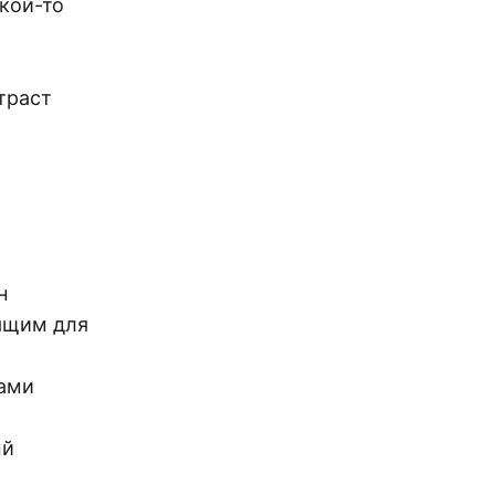
кой-то
траст
н
дящим для
ками
ый