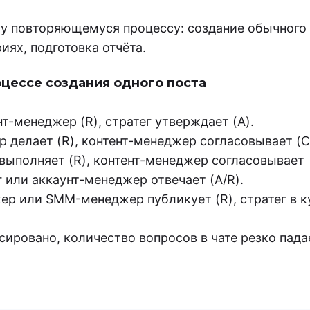
у повторяющемуся процессу: создание обычного 
иях, подготовка отчёта.
цессе создания одного поста
т-менеджер (R), стратег утверждает (A).
 делает (R), контент-менеджер согласовывает (C
выполняет (R), контент-менеджер согласовывает 
 или аккаунт-менеджер отвечает (A/R).
р или SMM-менеджер публикует (R), стратег в кур
сировано, количество вопросов в чате резко пада