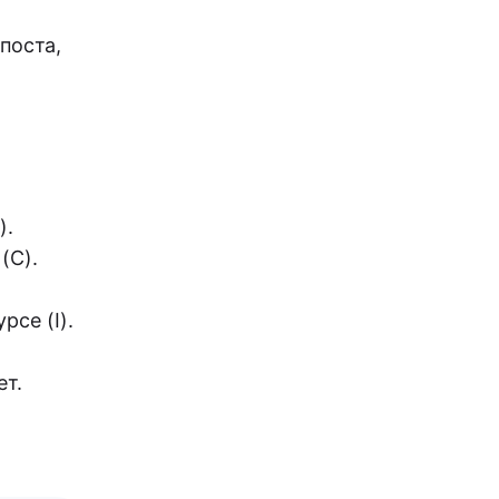
поста,
).
(C).
се (I).
ет.