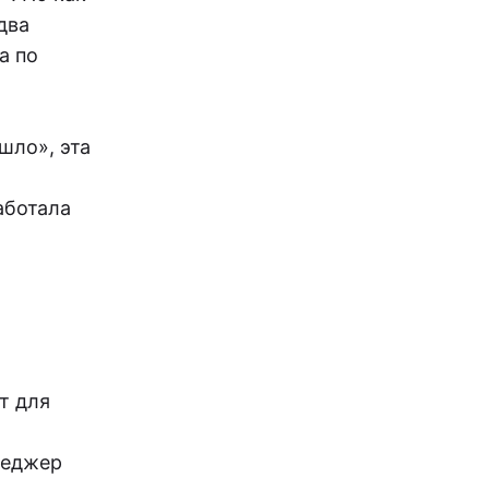
два
а по
шло», эта
аботала
т для
неджер