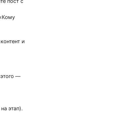
те пост с
 «Кому
контент и
 этого —
на этап).