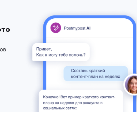
это
ков