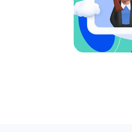
Репостер
Позволяет автоматически публиковать
новости с вашего сайта в социальные сети
через RSS, увеличивая тем самым охват
аудитории.
Postmypost AI
Нейросеть, который помогает маркетологам
справиться с рутинными задачами:
от генерации идей и составления контент-
плана до создания текстов и анализа данных.