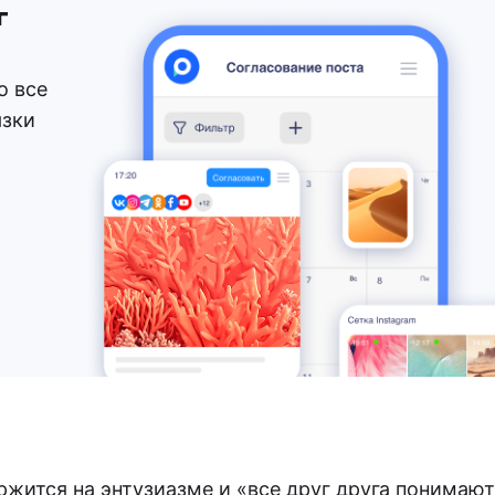
г
о все
язки
жится на энтузиазме и «все друг друга понимают