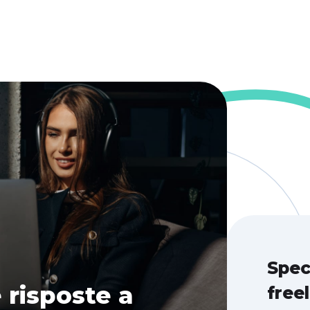
Spec
 risposte a
free