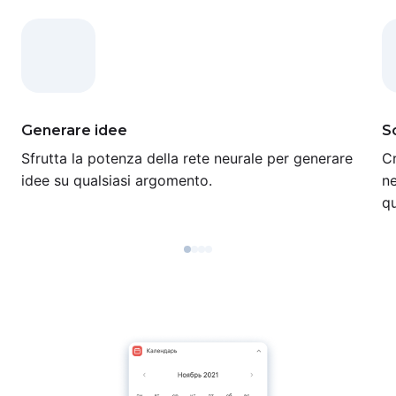
Generare idee
S
Sfrutta la potenza della rete neurale per generare
Cr
idee su qualsiasi argomento.
ne
qu