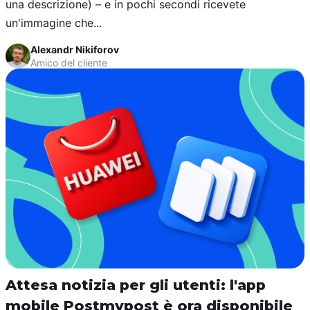
una descrizione) – e in pochi secondi ricevete
un'immagine che...
Alexandr Nikiforov
Amico del cliente
Attesa notizia per gli utenti: l'app
mobile Postmypost è ora disponibile