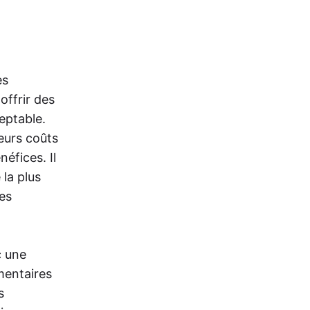
es
offrir des
eptable.
eurs coûts
néfices. Il
la plus
des
c une
mentaires
s