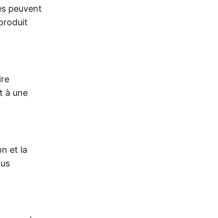
ses peuvent
produit
ire
t à une
n et la
lus