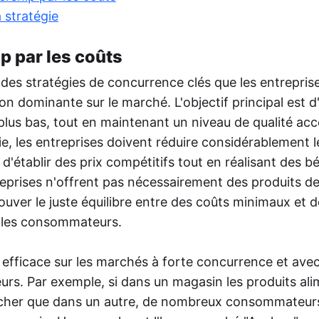
oster
 stratégie
met la publication automatique d'actualités
votre site sur les réseaux sociaux via RSS,
p par les coûts
mentant ainsi la portée de votre audience.
e des stratégies de concurrence clés que les entrepris
tmypost AI
A aide les marketeurs à s'attaquer aux tâches
on dominante sur le marché. L'objectif principal est d'
inières, de la génération d'idées et de la
 plus bas, tout en maintenant un niveau de qualité acc
ation de plans de contenu à la rédaction de
tes et à l'analyse de données.
e, les entreprises doivent réduire considérablement l
 d'établir des prix compétitifs tout en réalisant des bé
eprises n'offrent pas nécessairement des produits de 
trouver le juste équilibre entre des coûts minimaux et 
r les consommateurs.
t efficace sur les marchés à forte concurrence et ave
urs. Par exemple, si dans un magasin les produits ali
 cher que dans un autre, de nombreux consommateur