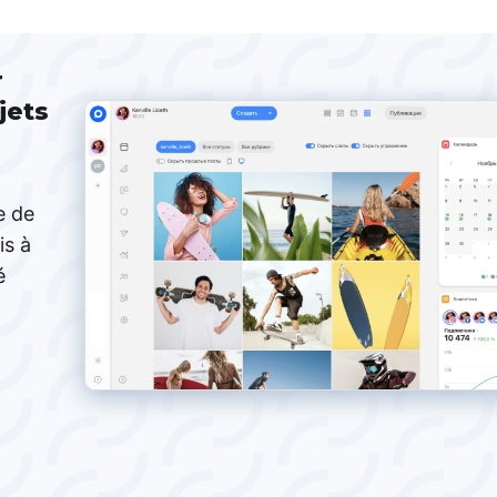
r
jets
e de
is à
é