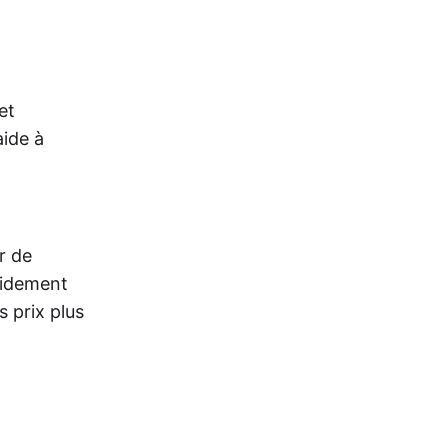
et
aide à
r de
pidement
 prix plus