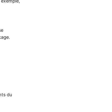
r exemple,
se
kage.
nts du