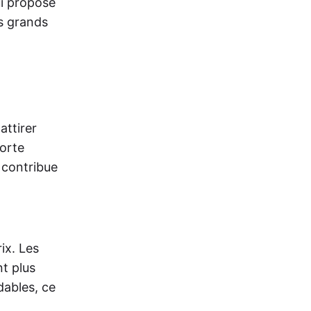
ui propose
s grands
attirer
forte
 contribue
ix. Les
nt plus
dables, ce