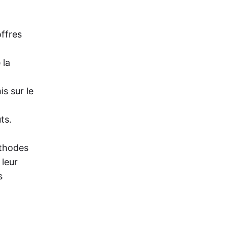
offres
 la
s sur le
ts.
éthodes
 leur
s