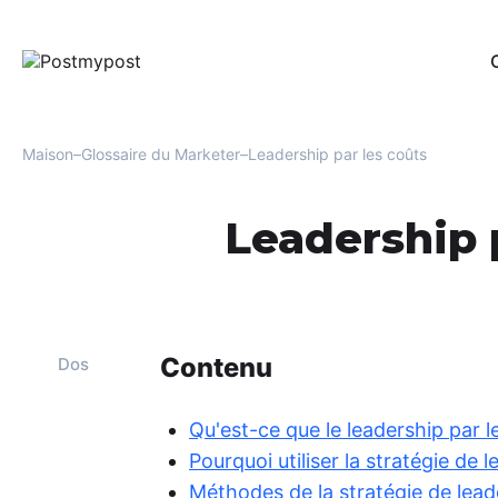
Édi
Per
rés
Maison
Glossaire du Marketer
Leadership par les coûts
Aut
Un 
Leadership 
com
VKo
Sur
Il o
de 
uti
Contenu
Dos
soc
Ana
Qu'est-ce que le leadership par l
Fou
Pourquoi utiliser la stratégie de 
opt
l'e
Méthodes de la stratégie de lead