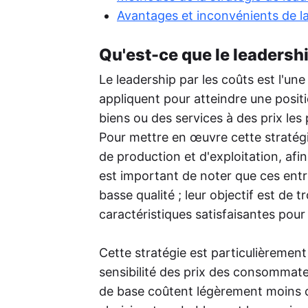
Rep
Avantages et inconvénients de la
Per
de 
Qu'est-ce que le leadershi
aug
Le leadership par les coûts est l'un
Pos
L'I
appliquent pour atteindre une positi
rout
biens ou des services à des prix les
cré
tex
Pour mettre en œuvre cette stratégi
de production et d'exploitation, afin
est important de noter que ces entr
basse qualité ; leur objectif est de 
caractéristiques satisfaisantes pou
Cette stratégie est particulièremen
sensibilité des prix des consommate
de base coûtent légèrement moins