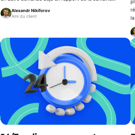
pl
ré
Alexandr Nikiforov
Ami du client
la.