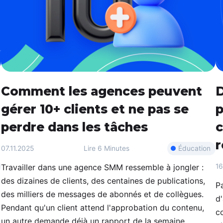
oster
met la publication automatique d'actualités
votre site sur les réseaux sociaux via RSS,
mentant ainsi la portée de votre audience.
tmypost AI
A aide les marketeurs à s'attaquer aux tâches
inières, de la génération d'idées et de la
ation de plans de contenu à la rédaction de
Comment les agences peuvent
D
tes et à l'analyse de données.
gérer 10+ clients et ne pas se
p
perdre dans les tâches
c
r
Éducation
07.11.2025
Lire
6 Minutes
16
Travailler dans une agence SMM ressemble à jongler :
des dizaines de clients, des centaines de publications,
Pa
des milliers de messages de abonnés et de collègues.
d
Pendant qu'un client attend l'approbation du contenu,
c
un autre demande déjà un rapport de la semaine...