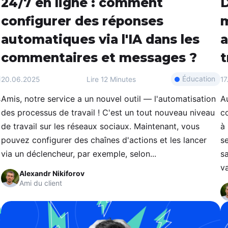
24/7 en ligne : comment
D
configurer des réponses
m
automatiques via l'IA dans les
a
commentaires et messages ?
t
Éducation
20.06.2025
Lire
12 Minutes
17
s
Amis, notre service a un nouvel outil — l'automatisation
A
des processus de travail ! C'est un tout nouveau niveau
c
de travail sur les réseaux sociaux. Maintenant, vous
à
pouvez configurer des chaînes d'actions et les lancer
se
via un déclencheur, par exemple, selon...
sa
va
Alexandr Nikiforov
Ami du client