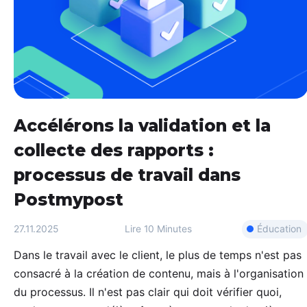
Rep
Per
de 
aug
Pos
L'I
rout
cré
Accélérons la validation et la
tex
collecte des rapports :
processus de travail dans
Postmypost
Éducation
27.11.2025
Lire
10 Minutes
Dans le travail avec le client, le plus de temps n'est pas
consacré à la création de contenu, mais à l'organisation
du processus. Il n'est pas clair qui doit vérifier quoi,