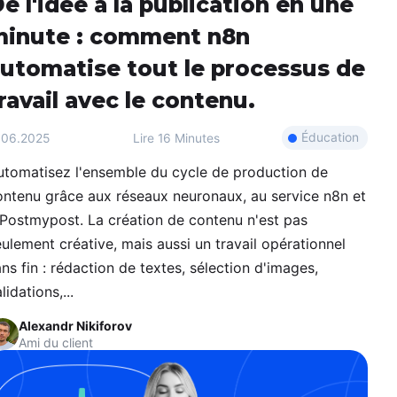
e l'idée à la publication en une
inute : comment n8n
utomatise tout le processus de
ravail avec le contenu.
Éducation
.06.2025
Lire
16 Minutes
utomatisez l'ensemble du cycle de production de
ontenu grâce aux réseaux neuronaux, au service n8n et
 Postmypost. La création de contenu n'est pas
ulement créative, mais aussi un travail opérationnel
ns fin : rédaction de textes, sélection d'images,
lidations,...
Alexandr Nikiforov
Ami du client