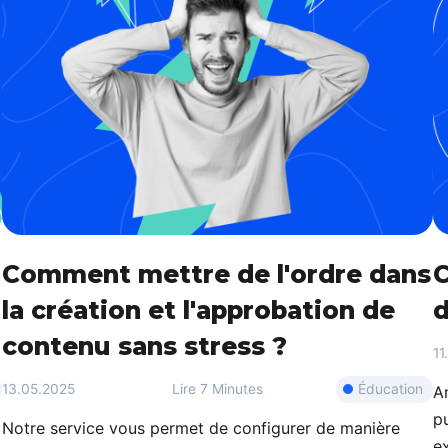
Comment mettre de l'ordre dans
C
la création et l'approbation de
d
contenu sans stress ?
11
Éducation
13.05.2025
Lire
7 Minutes
A
pu
Notre service vous permet de configurer de manière
ex