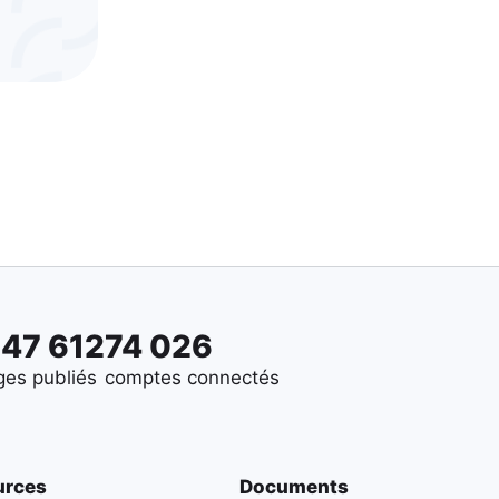
647 612
74 026
es publiés
comptes connectés
urces
Documents