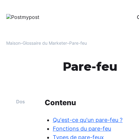
Édi
Per
rés
Maison
Glossaire du Marketer
Pare-feu
Aut
Un 
Pare-feu
com
VKo
Sur
Il o
de 
uti
Contenu
Dos
soc
Ana
Qu'est-ce qu'un pare-feu ?
Fou
Fonctions du pare-feu
opt
l'e
Types de pare-feux