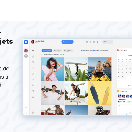
r
jets
e de
is à
é