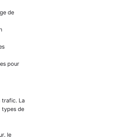
age de
n
es
les pour
 trafic. La
x types de
r, le