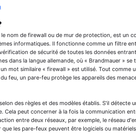
oster
u
met la publication automatique d'actualités
votre site sur les réseaux sociaux via RSS,
?
mentant ainsi la portée de votre audience.
le nom de firewall ou de mur de protection, est un 
tmypost AI
A aide les marketeurs à s'attaquer aux tâches
èmes informatiques. Il fonctionne comme un filtre en
inières, de la génération d'idées et de la
 vérification de sécurité de toutes les données entran
ation de plans de contenu à la rédaction de
tes et à l'analyse de données.
nes dans la langue allemande, où « Brandmauer » se t
 un mot similaire « firewall » est utilisé. Tout comme 
 du feu, un pare-feu protège les appareils des menac
selon des règles et des modèles établis. S'il détecte 
e. Cela peut concerner à la fois la communication ent
eraction entre deux réseaux, par exemple, le réseau d'e
r que les pare-feux peuvent être logiciels ou matériels