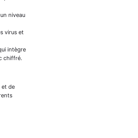
 un niveau
s virus et
ui intègre
 chiffré.
 et de
rents