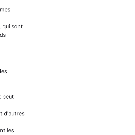
tèmes
, qui sont
nds
des
t peut
t d'autres
nt les