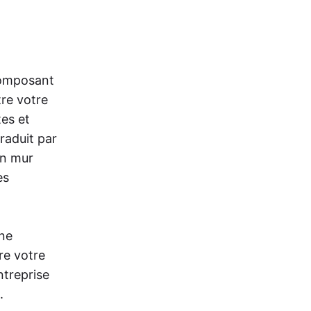
composant
tre votre
tes et
raduit par
un mur
es
une
re votre
ntreprise
.