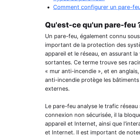
Rep
Comment configurer un pare-fe
Per
de 
Qu'est-ce qu'un pare-feu 
aug
Un pare-feu, également connu sous 
Pos
L'I
important de la protection des syst
rout
appareil et le réseau, en assurant la
cré
tex
sortantes. Ce terme trouve ses raci
« mur anti-incendie », et en anglais,
anti-incendie protège les bâtiments
externes.
Le pare-feu analyse le trafic réseau 
connexion non sécurisée, il la bloqu
appareil et Internet, ainsi que l'int
et Internet. Il est important de note