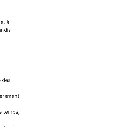
e, à
andis
e des
ièrement
e temps,