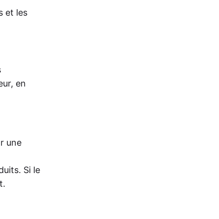
 et les
s
eur, en
ar une
uits. Si le
t.