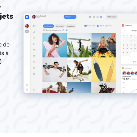
r
jets
e de
is à
é