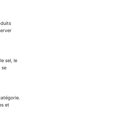
oduits
server
 sel, le
 se
catégorie.
es et