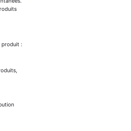
ontanées.
roduits
produit :
roduits,
bution