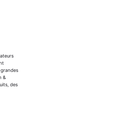
ateurs
nt
s grandes
n &
uits, des