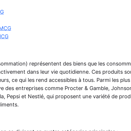
oster
CG
met la publication automatique d'actualités
votre site sur les réseaux sociaux via RSS,
mentant ainsi la portée de votre audience.
FMCG
tmypost AI
FMCG
A aide les marketeurs à s'attaquer aux tâches
inières, de la génération d'idées et de la
ation de plans de contenu à la rédaction de
tes et à l'analyse de données.
sommation) représentent des biens que les consomm
activement dans leur vie quotidienne. Ces produits so
eurs, ce qui les rend accessibles à tous. Parmi les plu
ve des entreprises comme Procter & Gamble, Johnso
a, Pepsi et Nestlé, qui proposent une variété de prod
liments.