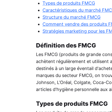
Types de produits FMCG
Rep
Caractéristiques du marché FM
Per
de 
Structure du marché FMCG
aug
Comment vendre des produits 
Pos
Stratégies marketing pour les 
L'I
rout
cré
Définition des FMCG
tex
Les FMCG (produits de grande con
achètent régulièrement et utilisent 
destinés à un large éventail d'achet
marques du secteur FMCG, on trou
Johnson, L’Oréal, Colgate, Coca-Col
articles d'hygiène personnelle aux a
Types de produits FMCG