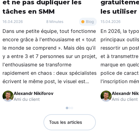
et ne pas dupliquer les
gratuitem
tâches en SMM
les utilise
Blog
16.04.2026
8 Minutes
15.04.2026
Dans une petite équipe, tout fonctionne
En 2026, la typo
encore grâce à l'enthousiasme et « tout
principaux outils
le monde se comprend ». Mais dès qu'il
ressortir un post
y a entre 3 et 7 personnes sur un projet,
et à transmettre
l'enthousiasme se transforme
marque en quel
rapidement en chaos : deux spécialistes
police de caract
écrivent le même post, le visuel est...
l'inscription mém
Alexandr Nikiforov
Alexandr Nik
Ami du client
Ami du client
Tous les articles