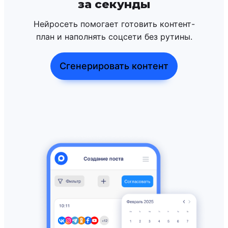
за секунды
Нейросеть помогает готовить контент-
план и наполнять соцсети без рутины.
Сгенерировать контент