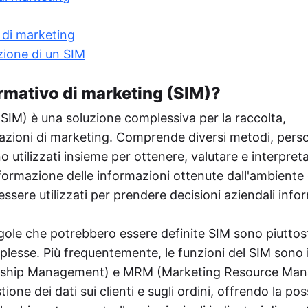
Riproporre
Consente la pubblicazione automatica di notizie
dal tuo sito web sui social network tramite RSS,
 di marketing
aumentando la portata del pubblico.
zione di un SIM
Postmypost AI
L'IA aiuta i marketer a gestire compiti di routine,
rmativo di marketing (SIM)?
dalla generazione di idee e creazione di piani di
contenuto alla scrittura di testi e analisi dei dati.
(SIM) è una soluzione complessiva per la raccolta,
ormazioni di marketing. Comprende diversi metodi, pers
tilizzati insieme per ottenere, valutare e interpretare
formazione delle informazioni ottenute dall'ambiente 
essere utilizzati per prendere decisioni aziendali info
ngole che potrebbero essere definite SIM sono piuttos
plesse. Più frequentemente, le funzioni del SIM sono 
onship Management) e MRM (Marketing Resource Ma
one dei dati sui clienti e sugli ordini, offrendo la poss