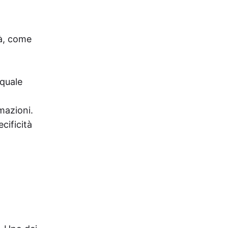
tà, come
 quale
rmazioni.
ecificità