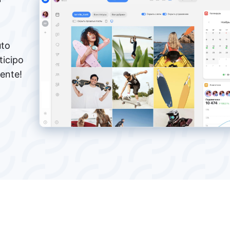
uto
ticipo
mente!