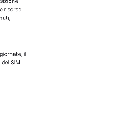
stazione
e risorse
nuti,
iornate, il
o del SIM