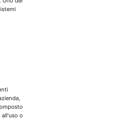
. Uno dei
sistemi
enti
'azienda,
 composto
all'uso o