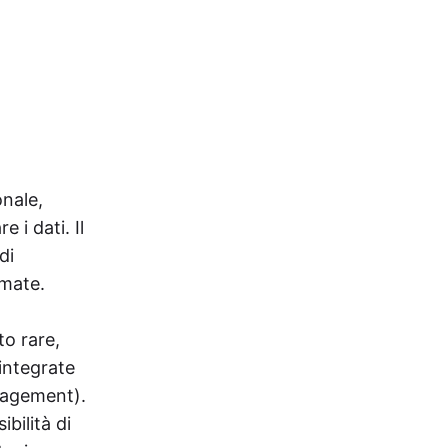
onale,
 i dati. Il
di
rmate.
to rare,
integrate
nagement).
ibilità di