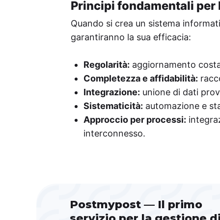
Principi fondamentali per 
Quando si crea un sistema informativ
garantiranno la sua efficacia:
Regolarità:
aggiornamento costant
Completezza e affidabilità:
racco
Integrazione:
unione di dati prov
Sistematicità:
automazione e stan
Approccio per processi:
integraz
interconnesso.
Postmypost — Il primo
servizio per la gestione d