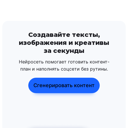
Создавайте тексты,
изображения и креативы
за секунды
Нейросеть помогает готовить контент-
план и наполнять соцсети без рутины.
Сгенерировать контент