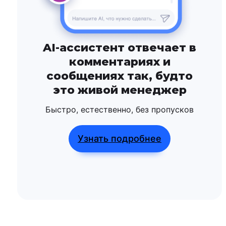
AI-ассистент отвечает в
комментариях и
сообщениях так, будто
это живой менеджер
Быстро, естественно, без пропусков
Узнать подробнее