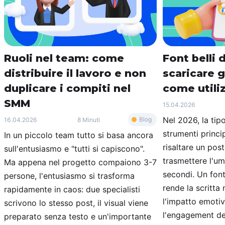
Ruoli nel team: come
Font belli
distribuire il lavoro e non
scaricare 
duplicare i compiti nel
come utili
SMM
15.04.2026
Nel 2026, la tip
Blog
16.04.2026
8 Minuti
strumenti princip
In un piccolo team tutto si basa ancora
risaltare un post
sull'entusiasmo e "tutti si capiscono".
trasmettere l'um
Ma appena nel progetto compaiono 3-7
secondi. Un fon
persone, l'entusiasmo si trasforma
rende la scritta
rapidamente in caos: due specialisti
l'impatto emoti
scrivono lo stesso post, il visual viene
l'engagement del
preparato senza testo e un'importante