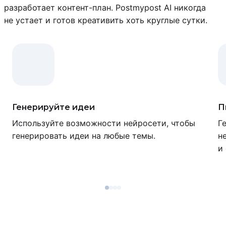
разработает контент-план. Postmypost AI никогда
не устает и готов креативить хоть круглые сутки.
Генерируйте идеи
П
Используйте возможности нейросети, чтобы
Г
генерировать идеи на любые темы.
н
и