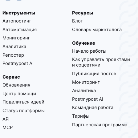
Инструменты
Ресурсы
Автопостинг
Блог
Автоматизация
Cловарь маркетолога
Мониторинг
Обучение
Аналитика
Начало работы
Репостер
Как управлять проектами
Postmypost AI
и соцсетями
Публикация постов
Сервис
Мониторинг
Обновления
Аналитика
Центр помощи
Postmypost AI
Поделиться идеей
Командная работа
Статус платформы
Тарифы
API
Партнерская программа
MCP