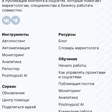
и публикации контента в соцсетях, который помогает
маркетологам, специалистам и бизнесу работать
совместно.
Инструменты
Ресурсы
Автопостинг
Блог
Автоматизация
Cловарь маркетолога
Мониторинг
Обучение
Аналитика
Начало работы
Репостер
Как управлять проектами
Postmypost AI
и соцсетями
Публикация постов
Сервис
Мониторинг
Обновления
Аналитика
Центр помощи
Postmypost AI
Поделиться идеей
Командная работа