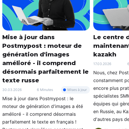
Mise à jour dans
Le centre d
Postmypost : moteur de
maintenant
génération d'images
kazakh
amélioré - il comprend
17.03.2026
6
désormais parfaitement le
Nous, chez Post
texte russe
constamment pou
encore plus prat
Mises à jour
30.03.2026
6 Minutes
spécialistes SMM
Mise à jour dans Postmypost : le
équipes qui gère
moteur de génération d'images a été
en Russie, au K
amélioré - il comprend désormais
d'autres pays de 
parfaitement le texte en français !