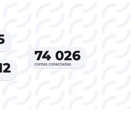
‍
74 026‍
2‍
contas conectadas