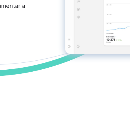
postador
umentar a
mite a postagem automática de notícias do
 site nas redes sociais via RSS, aumentando
lcance do público.
tmypost AI
A ajuda os profissionais de marketing a
rentar tarefas rotineiras, desde a geração de
ias e a criação de planos de conteúdo até a
ação de textos e a análise de dados.