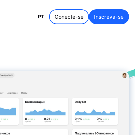
Conecte-se
Inscreva-se
PT