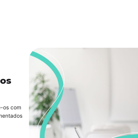
ios
he-os com
umentados