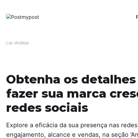
Pub
Per
red
Lar
Análise
Au
Uma
men
Fac
Obtenha os detalhes
Mo
Ofe
fazer sua marca cres
e r
usu
redes sociais
Aná
For
oti
Explore a eficácia da sua presença nas redes 
eng
engajamento, alcance e vendas, na seção 'An