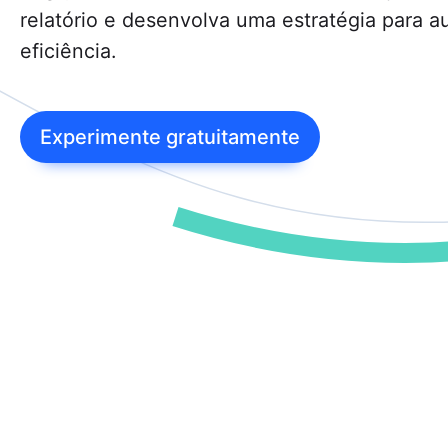
Re
relatório e desenvolva uma estratégia para a
Per
seu
eficiência.
o a
Pos
A I
Experimente gratuitamente
enf
ide
red