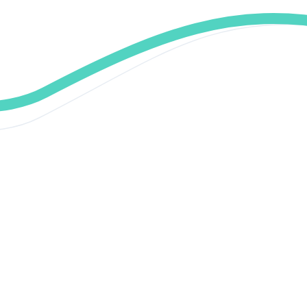
Re
Per
seu
o a
Pos
A I
enf
ide
red