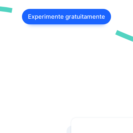
postador
mite a postagem automática de notícias do
 site nas redes sociais via RSS, aumentando
Experimente gratuitamente
lcance do público.
tmypost AI
A ajuda os profissionais de marketing a
rentar tarefas rotineiras, desde a geração de
ias e a criação de planos de conteúdo até a
ação de textos e a análise de dados.