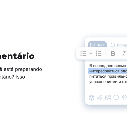
mentário
ê está preparando
tário? Isso