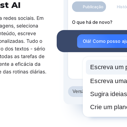
st AI
Publicação
Histó
 redes sociais. Em
O que há de novo?
tagens, seleciona
nteúdo, escreve
onalizadas. Tudo o
Olá! Como posso aj
o dos textos - sério
e todas as tarefas de
ente a eficácia da
Escreva um p
das rotinas diárias.
Escreva uma 
Versão do post
Sugira ideias
Crie um pla