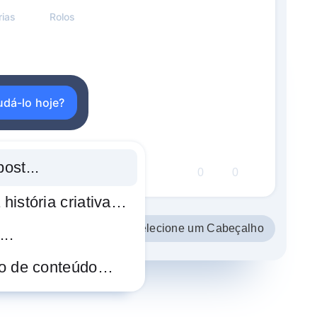
rias
Rolos
udá-lo hoje?
ost...
0
0
história criativa…
Selecione um Cabeçalho
...
no de conteúdo…