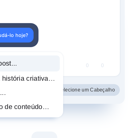
udá-lo hoje?
ost...
0
0
história criativa…
Selecione um Cabeçalho
...
no de conteúdo…