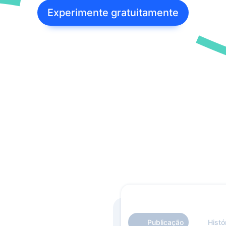
postador
Experimente gratuitamente
mite a postagem automática de notícias do
 site nas redes sociais via RSS, aumentando
lcance do público.
tmypost AI
A ajuda os profissionais de marketing a
rentar tarefas rotineiras, desde a geração de
ias e a criação de planos de conteúdo até a
ação de textos e a análise de dados.
Publicação
Histó