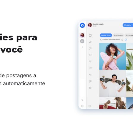
ies para
 você
nde postagens a
as automaticamente