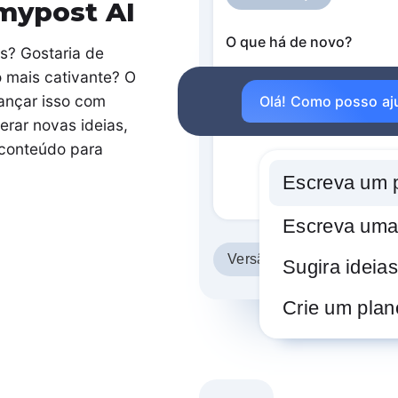
mypost AI
O que há de novo?
s? Gostaria de
 mais cativante? O
ançar isso com
Olá! Como posso aj
erar novas ideias,
 conteúdo para
Escreva um p
Escreva uma 
Versão do post
Sugira ideias
Crie um pla