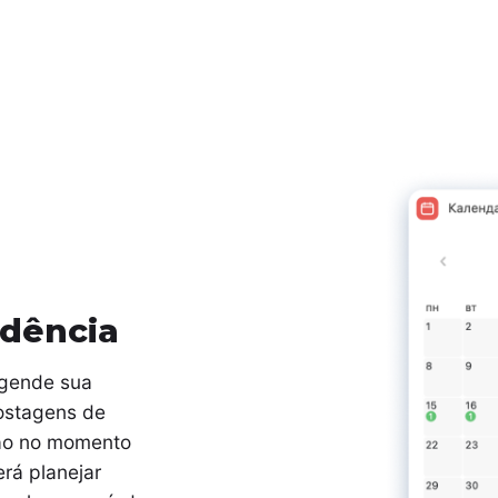
dência
agende sua
postagens de
ão no momento
rá planejar