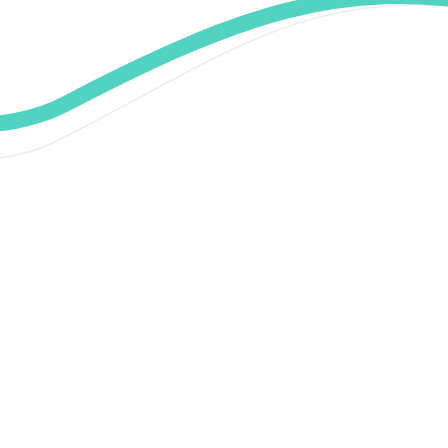
Re
Per
seu
o a
Pos
A I
enf
ide
red