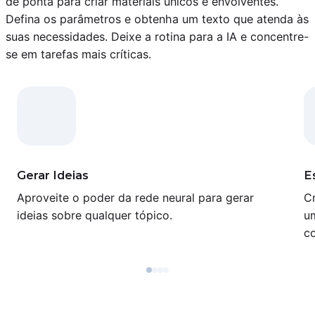
de ponta para criar materiais únicos e envolventes.
Defina os parâmetros e obtenha um texto que atenda às
suas necessidades. Deixe a rotina para a IA e concentre-
se em tarefas mais críticas.
Gerar Ideias
E
Aproveite o poder da rede neural para gerar
C
ideias sobre qualquer tópico.
u
co