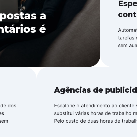
Espe
postas a
cont
tários é
Automat
tarefas 
sem aum
Agências de publici
ade dos
Escalone o atendimento ao cliente 
es
substitui várias horas de trabalho 
 sem
Pelo custo de duas horas de traba