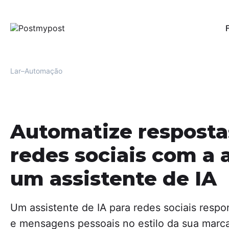
Pub
Per
red
Lar
Automação
Au
Uma
men
Fac
Automatize resposta
Mo
Ofe
redes sociais com a 
e r
usu
um assistente de IA
Aná
For
oti
Um assistente de IA para redes sociais resp
eng
e mensagens pessoais no estilo da sua marca