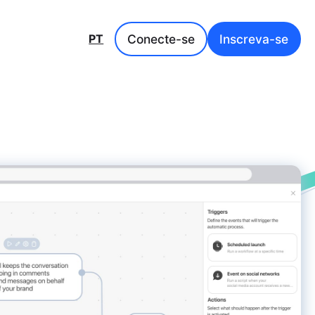
Conecte-se
Inscreva-se
PT