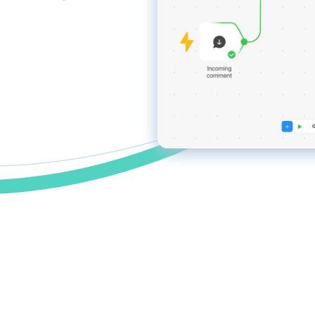
postador
mite a postagem automática de notícias do
 site nas redes sociais via RSS, aumentando
lcance do público.
tmypost AI
A ajuda os profissionais de marketing a
rentar tarefas rotineiras, desde a geração de
ias e a criação de planos de conteúdo até a
ação de textos e a análise de dados.