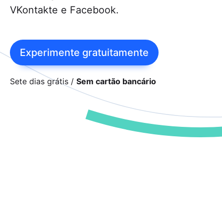
Re
VKontakte e Facebook.
Per
seu
o a
Pos
Experimente gratuitamente
A I
enf
ide
Sete dias grátis
Sem cartão bancário
red