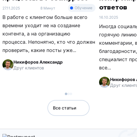
ответов
Обучение
27.11.2025
8 Минут
В работе с клиентом больше всего
16.10.2025
времени уходит не на создание
Иногда социал
контента, а на организацию
горячую линию 
процесса. Непонятно, кто что должен
комментарии, 
проверить, какие посты уже...
благодарности,
специалист про
Никифоров Александр
все...
Друг клиентов
Никифоров 
Друг клиент
Все статьи