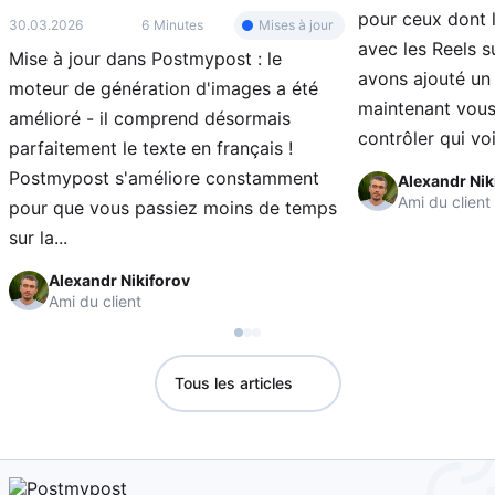
pour ceux dont l
Mises à jour
30.03.2026
6 Minutes
avec les Reels s
Mise à jour dans Postmypost : le
avons ajouté un
moteur de génération d'images a été
maintenant vous
amélioré - il comprend désormais
contrôler qui voi
parfaitement le texte en français !
Postmypost s'améliore constamment
Alexandr Nik
Ami du client
pour que vous passiez moins de temps
sur la...
Alexandr Nikiforov
Ami du client
Tous les articles