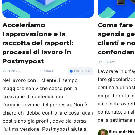
Acceleriamo
Come fare 
l'approvazione e la
agenzie ge
raccolta dei rapporti:
clienti e no
processi di lavoro in
confondano
Postmypost
07.11.2025
Lavorare in un'
Istruzione
27.11.2025
9 Minuti
fare giocoleria: 
Nel lavoro con il cliente, il tempo
centinaia di pos
maggiore non viene speso per la
da parte di foll
creazione di contenuti, ma per
un cliente aspet
l'organizzazione del processo. Non è
contenuto, un al
chiaro chi debba controllare cosa, quali
della settimana s
post siano già pronti, dove sia persa
l'ultima versione. Postmypost aiuta a
Alexandr Nik