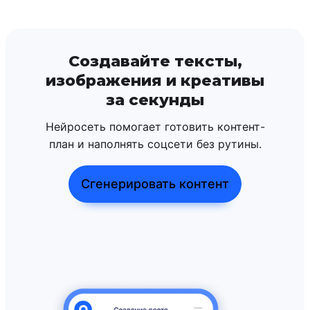
Создавайте тексты,
изображения и креативы
за секунды
Нейросеть помогает готовить контент-
план и наполнять соцсети без рутины.
Сгенерировать контент