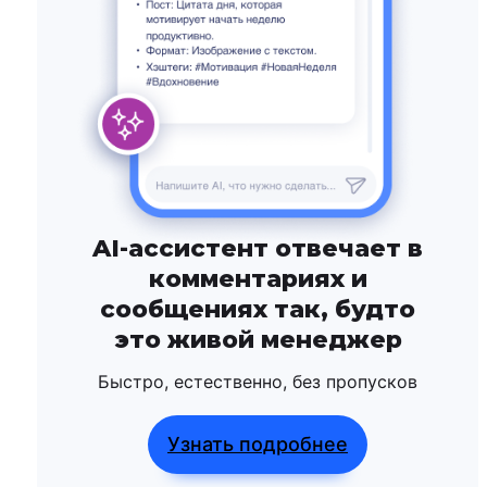
AI-ассистент отвечает в
комментариях и
сообщениях так, будто
это живой менеджер
Быстро, естественно, без пропусков
Узнать подробнее