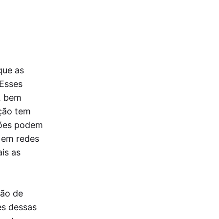
que as
 Esses
, bem
ção tem
ações podem
s em redes
is as
são de
es dessas