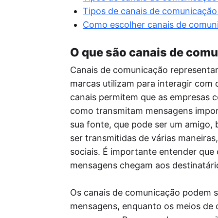
Re
Tipos de canais de comunicação
Per
seu
Como escolher canais de comun
o a
Pos
O que são canais de com
A I
enf
Canais de comunicação representam
ide
marcas utilizam para interagir com 
red
canais permitem que as empresas c
como transmitam mensagens import
sua fonte, que pode ser um amigo, 
ser transmitidas de várias maneira
sociais. É importante entender que
mensagens chegam aos destinatári
Os canais de comunicação podem se
mensagens, enquanto os meios de 