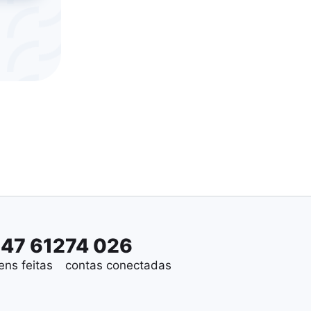
647 612
74 026
ens feitas
contas conectadas