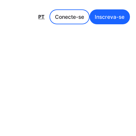
Conecte-se
Inscreva-se
PT