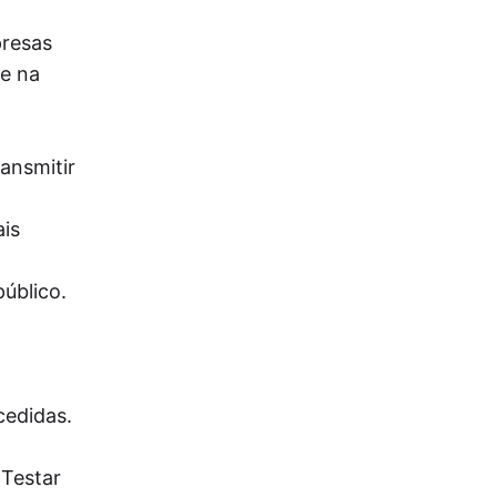
presas
de na
ansmitir
ais
úblico.
cedidas.
 Testar