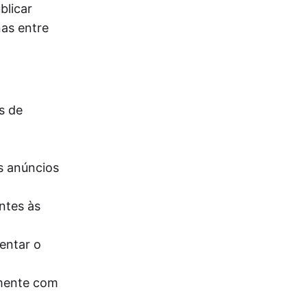
blicar
nas entre
s de
s anúncios
entes às
entar o
amente com