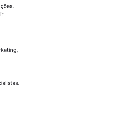
ações.
ir
keting,
ialistas.