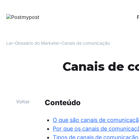
Pub
Per
red
Lar
Glossário do Marketer
Canais de comunicação
Au
Uma
Canais de 
men
Fac
Mo
Ofe
e r
usu
Conteúdo
Voltar
Aná
For
O que são canais de comunicaç
oti
Por que os canais de comunicaç
eng
Tipos de canais de comunicação 