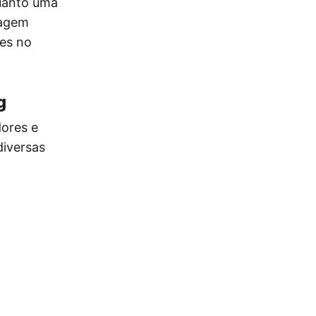
uanto uma
sagem
tes no
g
ores e
diversas