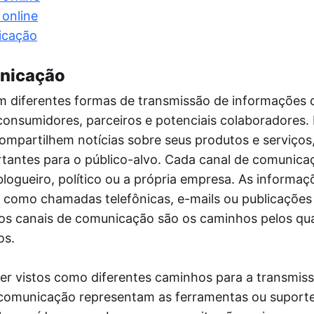
postador
 online
mite a postagem automática de notícias do
 site nas redes sociais via RSS, aumentando
icação
lcance do público.
tmypost AI
unicação
A ajuda os profissionais de marketing a
rentar tarefas rotineiras, desde a geração de
 diferentes formas de transmissão de informações 
ias e a criação de planos de conteúdo até a
consumidores, parceiros e potenciais colaboradores.
ação de textos e a análise de dados.
ompartilhem notícias sobre seus produtos e serviços
antes para o público-alvo. Cada canal de comunica
blogueiro, político ou a própria empresa. As inform
s, como chamadas telefônicas, e-mails ou publicaçõe
 os canais de comunicação são os caminhos pelos qua
os.
r vistos como diferentes caminhos para a transmis
comunicação representam as ferramentas ou suport