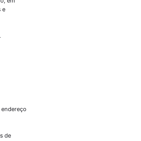
do, em
 e
.
o endereço
ns de