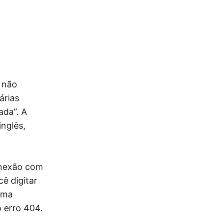
 não
árias
ada”. A
nglês,
onexão com
ê digitar
uma
 erro 404.