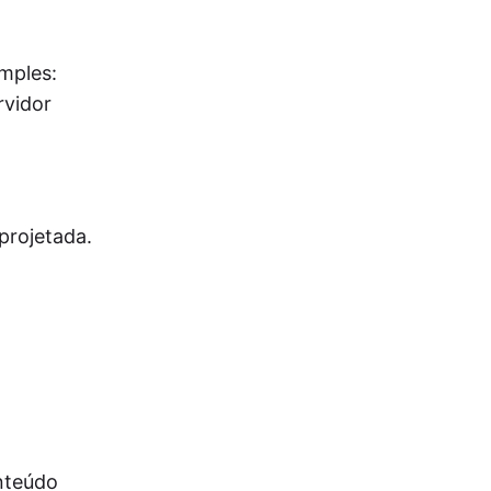
mples:
rvidor
projetada.
nteúdo