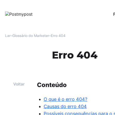
Pub
Per
red
Lar
Glossário do Marketer
Erro 404
Au
Uma
Erro 404
men
Fac
Mo
Ofe
e r
usu
Conteúdo
Voltar
Aná
For
O que é o erro 404?
oti
Causas do erro 404
eng
Possíveis consequências para o s