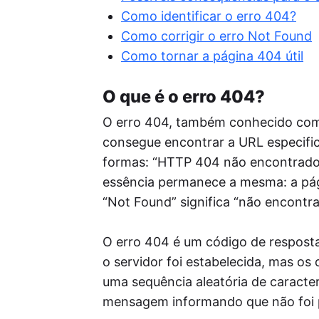
Re
Como identificar o erro 404?
Per
seu
Como corrigir o erro Not Found
o a
Como tornar a página 404 útil
Pos
A I
O que é o erro 404?
enf
ide
O erro 404, também conhecido com
red
consegue encontrar a URL especifi
formas: “HTTP 404 não encontrado”
essência permanece a mesma: a pági
“Not Found” significa “não encontra
O erro 404 é um código de respost
o servidor foi estabelecida, mas os
uma sequência aleatória de caracte
mensagem informando que não foi po