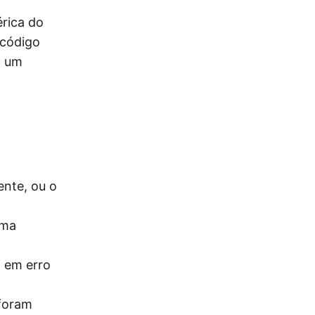
rica do
 código
, um
nte, ou o
uma
 em erro
 foram