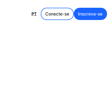
Conecte-se
Inscreva-se
PT