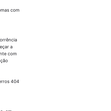
lemas com
orrência
eçar a
ente com
ação
 erros 404