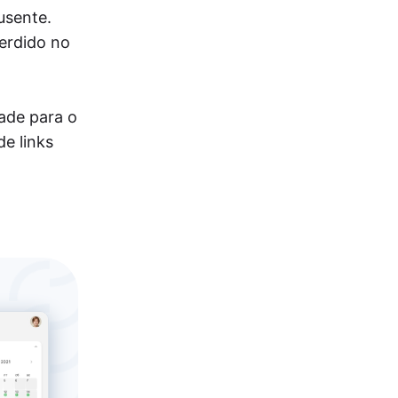
usente.
perdido no
ade para o
de links