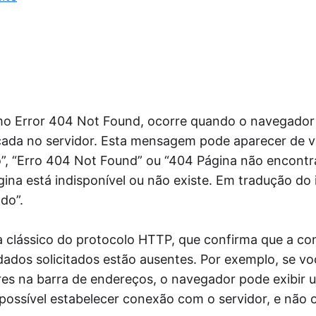
postador
mite a postagem automática de notícias do
 site nas redes sociais via RSS, aumentando
lcance do público.
tmypost AI
A ajuda os profissionais de marketing a
rentar tarefas rotineiras, desde a geração de
ias e a criação de planos de conteúdo até a
o Error 404 Not Found, ocorre quando o navegador
ação de textos e a análise de dados.
cada no servidor. Esta mensagem pode aparecer de v
, “Erro 404 Not Found” ou “404 Página não encontr
na está indisponível ou não existe. Em tradução do i
do”.
a clássico do protocolo HTTP, que confirma que a c
 dados solicitados estão ausentes. Por exemplo, se voc
res na barra de endereços, o navegador pode exibir 
ssível estabelecer conexão com o servidor, e não o