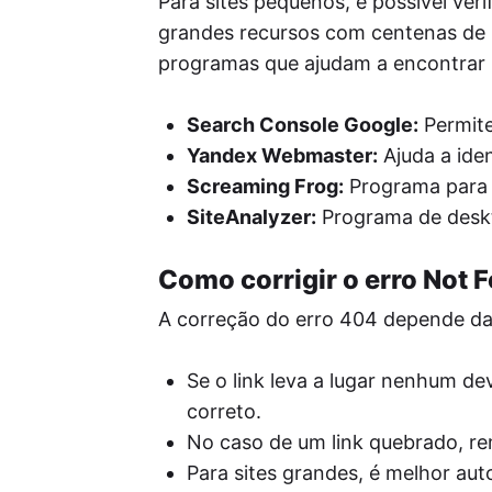
Para sites pequenos, é possível ver
grandes recursos com centenas de pá
programas que ajudam a encontrar 
Search Console Google:
Permite
Yandex Webmaster:
Ajuda a iden
Screaming Frog:
Programa para p
SiteAnalyzer:
Programa de deskto
Como corrigir o erro Not 
A correção do erro 404 depende da
Se o link leva a lugar nenhum de
correto.
No caso de um link quebrado, re
Para sites grandes, é melhor au