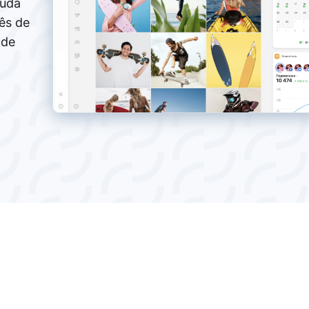
juda
ês de
 de