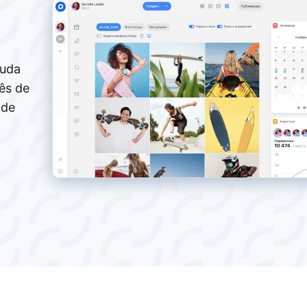
juda
ês de
 de