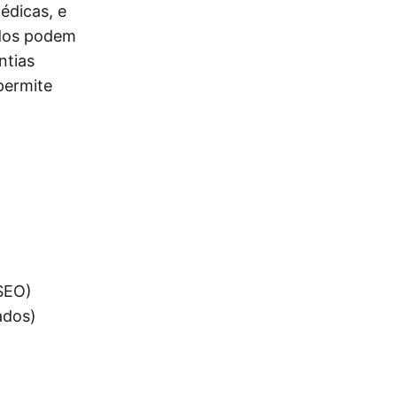
édicas, e
ados podem
ntias
permite
 SEO)
ados)