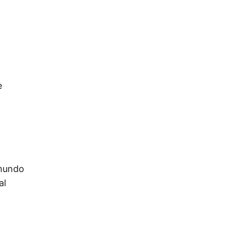
e
 mundo
al