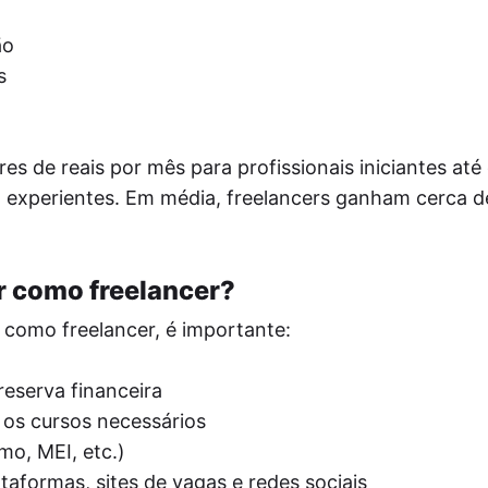
ão
s
res de reais por mês para profissionais iniciantes at
I experientes. Em média, freelancers ganham cerca d
r como freelancer?
o como freelancer, é importante:
reserva financeira
r os cursos necessários
mo, MEI, etc.)
ataformas, sites de vagas e redes sociais