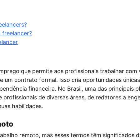
postador
mite a postagem automática de notícias do
 site nas redes sociais via RSS, aumentando
lcance do público.
eelancers?
tmypost AI
 freelancer?
A ajuda os profissionais de marketing a
elancer
rentar tarefas rotineiras, desde a geração de
ias e a criação de planos de conteúdo até a
ação de textos e a análise de dados.
mprego que permite aos profissionais trabalhar com 
um contrato formal. Isso cria oportunidades únicas
pendência financeira. No Brasil, uma das principais 
e profissionais de diversas áreas, de redatores a eng
suas habilidades.
moto
balho remoto, mas esses termos têm significados di