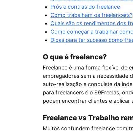
Re
Prós e contras do freelance
Per
seu
Como trabalham os freelancers?
o a
Quais são os rendimentos dos fr
Pos
Como começar a trabalhar como
A I
Dicas para ter sucesso como fre
enf
ide
red
O que é freelance?
Freelance é uma forma flexível de e
empregadores sem a necessidade de 
auto-realização e conquista da inde
para freelancers é o 99Freelas, ond
podem encontrar clientes e aplicar 
Freelance vs Trabalho re
Muitos confundem freelance com tra