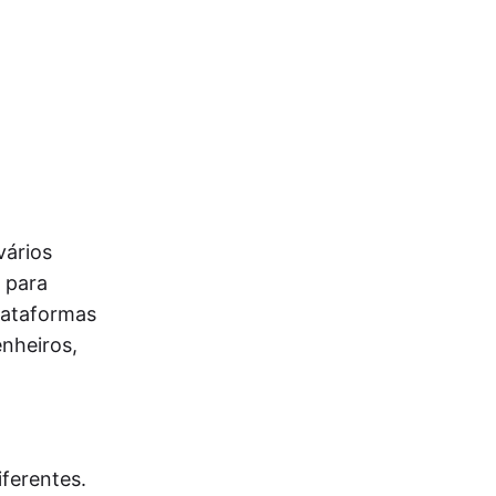
vários
 para
plataformas
enheiros,
ferentes.