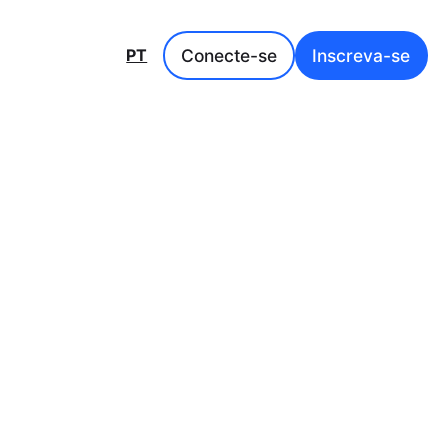
Conecte-se
Inscreva-se
PT