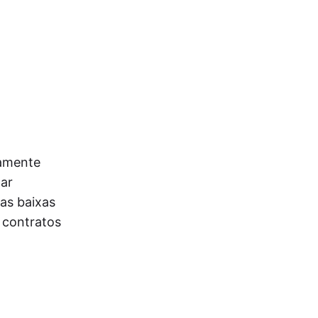
tamente
har
 as baixas
 contratos