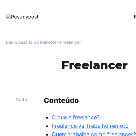
Pub
Per
red
Lar
Glossário do Marketer
Freelancer
Au
Uma
Freelancer
men
Fac
Mo
Ofe
e r
usu
Conteúdo
Voltar
Aná
For
O que é freelance?
oti
Freelance vs Trabalho remoto
eng
Quem trabalha como freelancer?