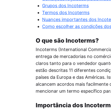
Re
Grupos dos Incoterms
Per
seu
Termos dos Incoterms
o a
Nuances importantes dos Incot
Pos
Como escolher as condições do
A I
enf
ide
O que são Incoterms?
red
Incoterms (International Commercia
entrega de mercadorias no comércio
claros tanto para o vendedor quant
estão descritas 11 diferentes condi
países da Europa e das Américas. Is
alcancem acordos mais facilmente d
mencionar um termo específico para
Importância dos Incoterm