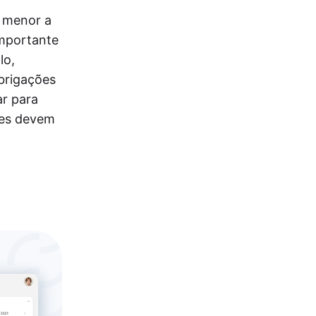
o menor a
importante
lo,
brigações
ar para
tes devem