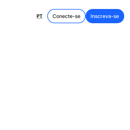
Conecte-se
Inscreva-se
PT