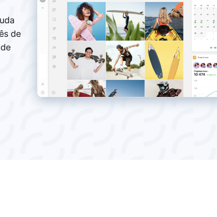
juda
ês de
 de