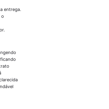
a entrega.
 o
or.
rangendo
ificando
trato
á
clarecida
endável