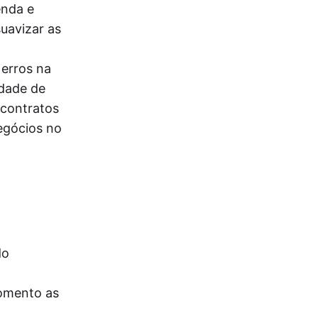
enda e
uavizar as
 erros na
idade de
 contratos
egócios no
do
momento as