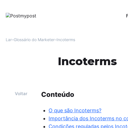
Pub
Per
red
Lar
Glossário do Marketer
Incoterms
Au
Uma
Incoterms
men
Fac
Mo
Ofe
e r
usu
Conteúdo
Voltar
Aná
For
O que são Incoterms?
oti
Importância dos Incoterms no co
eng
Condições reguladas pelos Inco