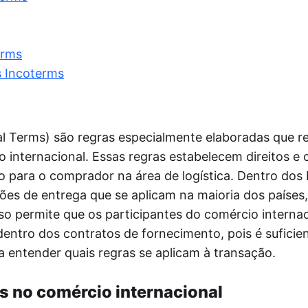
postador
mite a postagem automática de notícias do
 site nas redes sociais via RSS, aumentando
lcance do público.
erms
tmypost AI
s Incoterms
A ajuda os profissionais de marketing a
rentar tarefas rotineiras, desde a geração de
ias e a criação de planos de conteúdo até a
ação de textos e a análise de dados.
l Terms) são regras especialmente elaboradas que r
 internacional. Essas regras estabelecem direitos e 
o para o comprador na área de logística. Dentro dos
ções de entrega que se aplicam na maioria dos países,
so permite que os participantes do comércio internac
entro dos contratos de fornecimento, pois é suficie
 entender quais regras se aplicam à transação.
s no comércio internacional