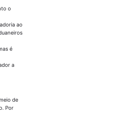
nto o
adoria ao
duaneiros
mas é
ador a
 meio de
o. Por