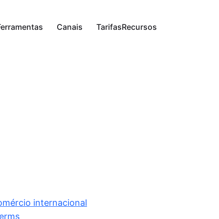
Ferramentas
Canais
Tarifas
Recursos
licação
mite a postagem programada em todas as
es sociais, economizando seu tempo.
tomação
 rede neural que responde a comentários e
sagens no Instagram, VKontakte e
ebook 24 horas por dia.
nitoramento
rece a oportunidade de aumentar as vendas
esponder rapidamente aos comentários dos
ários nas plataformas de mídia social.
lise
nece análises detalhadas de postagens,
mizando seu conteúdo e aumentando o
mércio internacional
ajamento do público.
terms