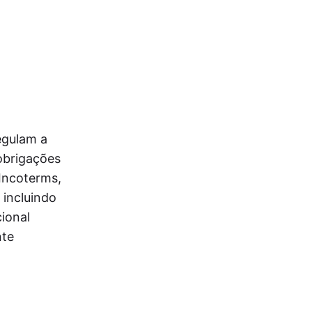
egulam a
obrigações
 Incoterms,
 incluindo
ional
nte