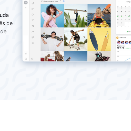
juda
ês de
 de