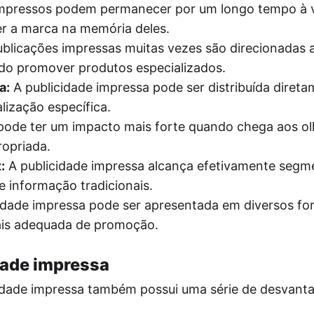
impressos podem permanecer por um longo tempo à v
r a marca na memória deles.
blicações impressas muitas vezes são direcionadas 
indo promover produtos especializados.
a:
A publicidade impressa pode ser distribuída diret
lização específica.
pode ter um impacto mais forte quando chega aos o
opriada.
:
A publicidade impressa alcança efetivamente segm
e informação tradicionais.
idade impressa pode ser apresentada em diversos fo
ais adequada de promoção.
dade impressa
cidade impressa também possui uma série de desvant