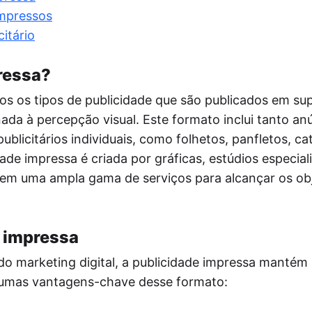
postador
impressos
mite a postagem automática de notícias do
 site nas redes sociais via RSS, aumentando
itário
lcance do público.
tmypost AI
pressa?
A ajuda os profissionais de marketing a
rentar tarefas rotineiras, desde a geração de
os os tipos de publicidade que são publicados em su
ias e a criação de planos de conteúdo até a
inada à percepção visual. Este formato inclui tanto a
ação de textos e a análise de dados.
publicitários individuais, como folhetos, panfletos, ca
ade impressa é criada por gráficas, estúdios especial
cem uma ampla gama de serviços para alcançar os ob
 impressa
o marketing digital, a publicidade impressa mantém
algumas vantagens-chave desse formato: