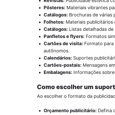
Revistas:
Publicidade estética c
Pôsteres:
Materiais vibrantes pa
Catálogos:
Brochuras de várias 
Folhetos:
Materiais publicitário
Catálogos:
Listas detalhadas de 
Panfletos e flyers:
Formatos simp
Cartões de visita:
Formato para 
autônomos.
Calendários:
Suportes publicitár
Cartões-postais:
Mensagens emoc
Embalagens:
Informações sobre
Como escolher um suporte
Ao escolher o formato da publicidad
Orçamento publicitário:
Defina q