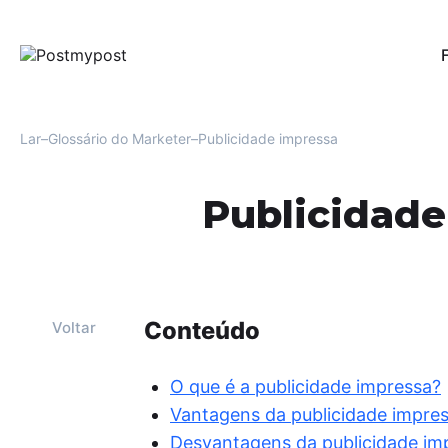
Pub
Per
red
Lar
Glossário do Marketer
Publicidade impressa
Au
Uma
Publicidade
men
Fac
Mo
Ofe
e r
usu
Conteúdo
Voltar
Aná
For
O que é a publicidade impressa?
oti
Vantagens da publicidade impre
eng
Desvantagens da publicidade im