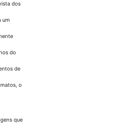
ista dos
a um
amente
lhos do
entos de
rmatos, o
agens que