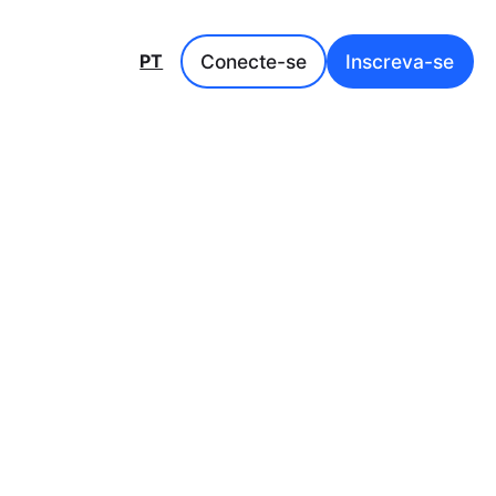
Conecte-se
Inscreva-se
PT