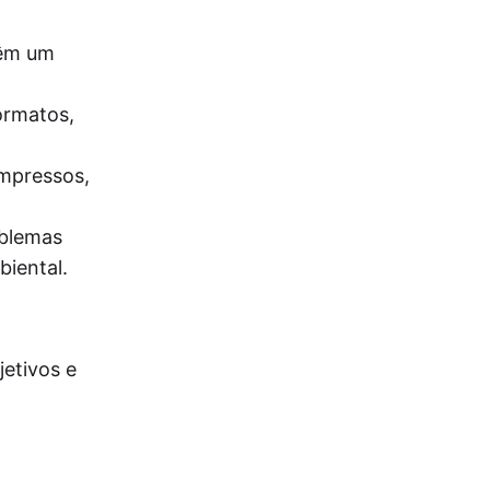
têm um
ormatos,
impressos,
oblemas
biental.
etivos e