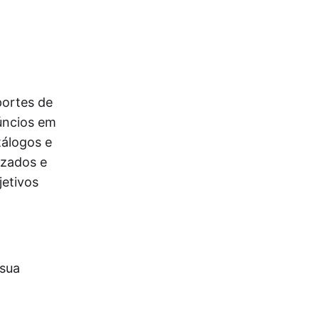
portes de
núncios em
tálogos e
izados e
jetivos
 sua