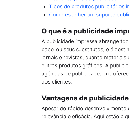
Re
Tipos de produtos publicitários 
Per
seu
Como escolher um suporte public
o a
Pos
O que é a publicidade im
A I
enf
A publicidade impressa abrange tod
ide
papel ou seus substitutos, e é dest
red
jornais e revistas, quanto materiais 
outros produtos gráficos. A publicid
agências de publicidade, que ofere
dos clientes.
Vantagens da publicidade
Apesar do rápido desenvolvimento d
relevância e eficácia. Aqui estão 