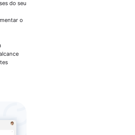
ses do seu
umentar o
m
 alcance
ntes