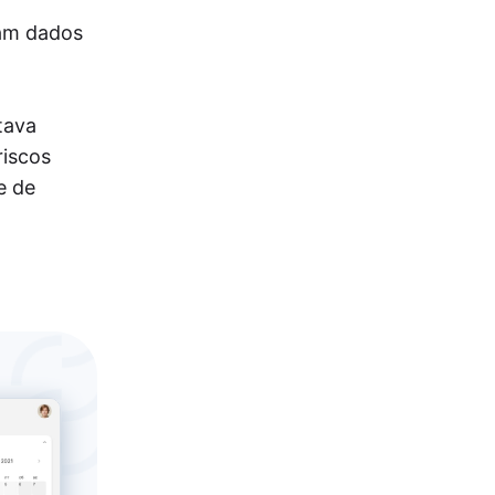
tam dados
tava
riscos
e de