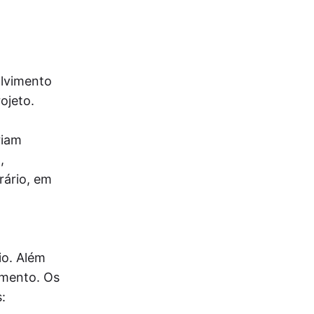
olvimento
ojeto.
riam
,
rário, em
io. Além
imento. Os
: