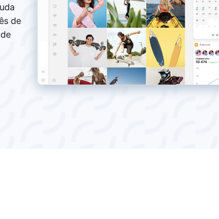
juda
ês de
 de