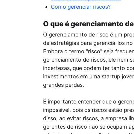
Re
Como gerenciar riscos?
Per
seu
o a
O que é gerenciamento de
Pos
O gerenciamento de risco é um proc
A I
enf
de estratégias para gerenciá-los n
ide
Embora o termo "risco" seja freque
red
gerenciamento de riscos, ele nem se
incertezas, que podem ter tanto co
investimentos em uma startup jovem
grandes perdas.
É importante entender que o gerenci
impossível, pois os riscos estão p
disso, ao evitar riscos, a empresa 
gerentes de risco não se ocupam ap