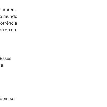
epararem
 no mundo
orrência
ntrou na
 Esses
 a
odem ser