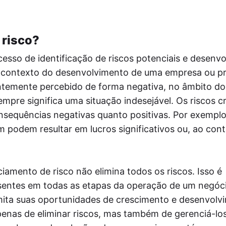
postador
mite a postagem automática de notícias do
 site nas redes sociais via RSS, aumentando
lcance do público.
 risco?
tmypost AI
esso de identificação de riscos potenciais e desenv
A ajuda os profissionais de marketing a
rentar tarefas rotineiras, desde a geração de
o contexto do desenvolvimento de uma empresa ou pr
ias e a criação de planos de conteúdo até a
ntemente percebido de forma negativa, no âmbito do
ação de textos e a análise de dados.
mpre significa uma situação indesejável. Os riscos c
nsequências negativas quanto positivas. Por exemplo
 podem resultar em lucros significativos ou, ao cont
amento de risco não elimina todos os riscos. Isso é
resentes em todas as etapas da operação de um negóc
limita suas oportunidades de crescimento e desenvolv
enas de eliminar riscos, mas também de gerenciá-los