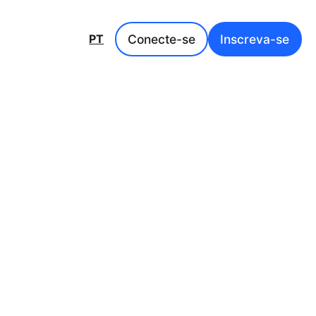
Conecte-se
Inscreva-se
PT