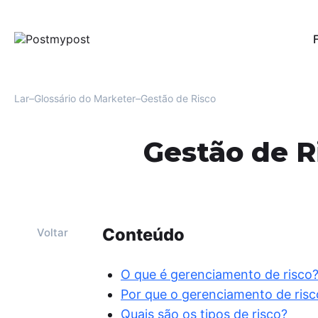
Pub
Per
red
Lar
Glossário do Marketer
Gestão de Risco
Au
Uma
Gestão de R
men
Fac
Mo
Ofe
e r
usu
Conteúdo
Voltar
Aná
For
O que é gerenciamento de risco
oti
Por que o gerenciamento de risc
eng
Quais são os tipos de risco?