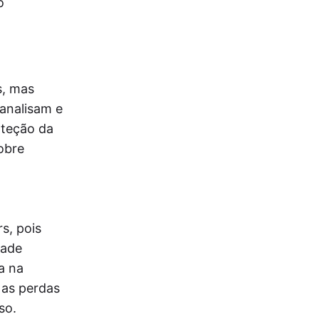
o
s, mas
 analisam e
oteção da
obre
s, pois
dade
a na
 as perdas
so.