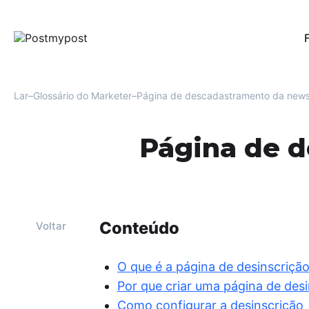
Pub
Per
red
Lar
Glossário do Marketer
Página de descadastramento da news
Au
Uma
Página de d
men
Fac
Mo
Ofe
e r
usu
Conteúdo
Voltar
Aná
For
O que é a página de desinscriçã
oti
Por que criar uma página de des
eng
Como configurar a desinscrição