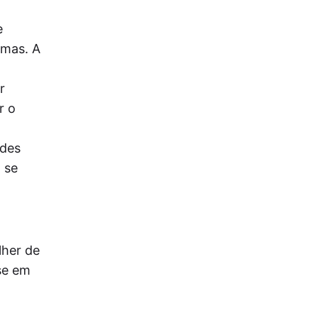
e
emas. A
r
r o
edes
 se
lher de
se em