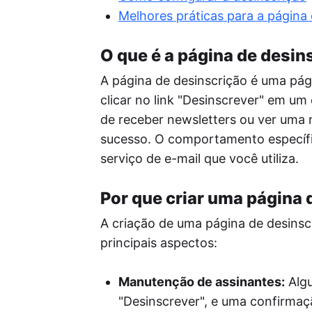
Re
Melhores práticas para a página 
Per
seu
o a
O que é a página de desin
Pos
A página de desinscrição é uma pági
A I
enf
clicar no link "Desinscrever" em um
ide
de receber newsletters ou ver uma
red
sucesso. O comportamento específi
serviço de e-mail que você utiliza.
Por que criar uma página 
A criação de uma página de desinscr
principais aspectos:
Manutenção de assinantes:
Algu
"Desinscrever", e uma confirmaçã