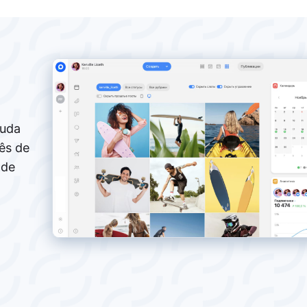
juda
ês de
 de