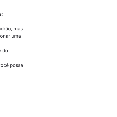
s:
adrão, mas
cionar uma
e do
você possa