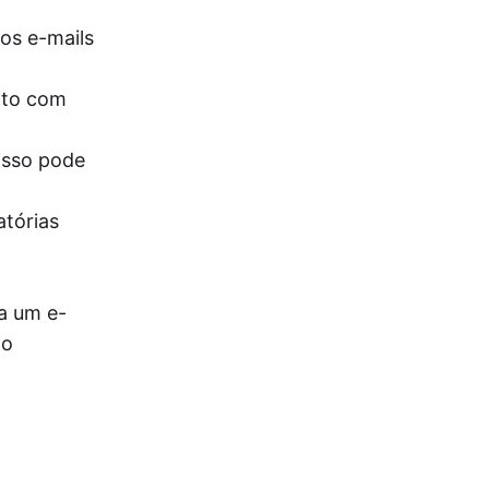
os e-mails
ato com
isso pode
tórias
a um e-
 o