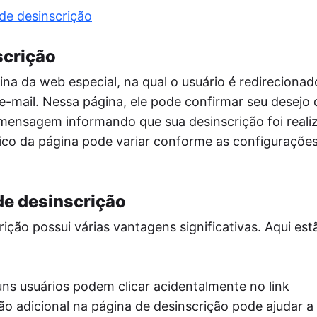
postador
de desinscrição
mite a postagem automática de notícias do
 site nas redes sociais via RSS, aumentando
lcance do público.
scrição
tmypost AI
na da web especial, na qual o usuário é redireciona
A ajuda os profissionais de marketing a
rentar tarefas rotineiras, desde a geração de
 e-mail. Nessa página, ele pode confirmar seu desejo 
ias e a criação de planos de conteúdo até a
 mensagem informando que sua desinscrição foi real
ação de textos e a análise de dados.
co da página pode variar conforme as configuraçõe
de desinscrição
ição possui várias vantagens significativas. Aqui est
ns usuários podem clicar acidentalmente no link
o adicional na página de desinscrição pode ajudar a 