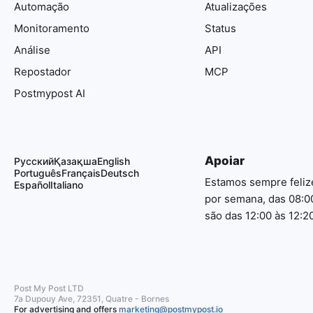
Automação
Atualizações
Monitoramento
Status
Análise
API
Repostador
MCP
Postmypost AI
Apoiar
Русский
Қазақша
English
Português
Français
Deutsch
Estamos sempre feliz
Español
Italiano
por semana, das 08:0
são das 12:00 às 12:20
Post My Post LTD
7a Dupouy Ave, 72351, Quatre - Bornes
For advertising and offers
marketing@postmypost.io