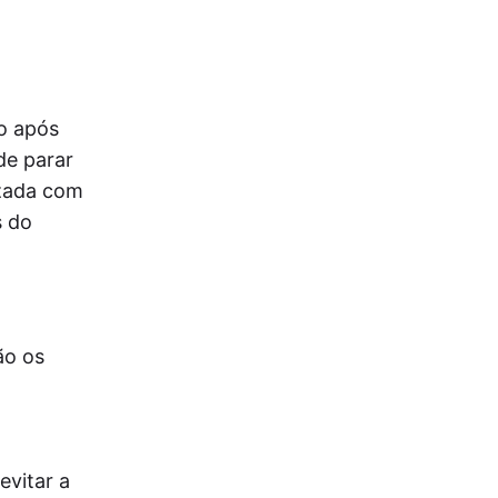
do após
de parar
izada com
s do
ão os
evitar a