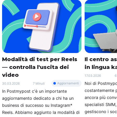
Modalità di test per Reels
Il centro a
— controlla l'uscita dei
in lingua 
video
17.03.2026
6
Noi di Postmypo
Aggiornamenti
30.03.2026
7 Minuti
costantemente pe
In Postmypost c'è un importante
ancora più conve
aggiornamento dedicato a chi ha un
specialisti SMM
business di successo su Instagram*
gestiscono i soc
Reels. Abbiamo aggiunto la modalità di