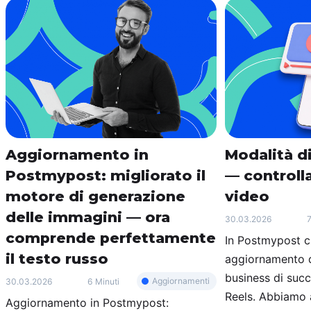
Aggiornamento in
Modalità di
Postmypost: migliorato il
— controlla
motore di generazione
video
delle immagini — ora
30.03.2026
7
comprende perfettamente
In Postmypost c
il testo russo
aggiornamento d
business di suc
Aggiornamenti
30.03.2026
6 Minuti
Reels. Abbiamo 
Aggiornamento in Postmypost: