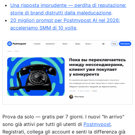
Una risposta imprudente — perdita di reputazione:
storie di brand distrutti dalla maleducazione
.
20 migliori prompt per Postmypost AI nel 2026:
acceleriamo SMM di 10 volte
.
Prova da solo — gratis per 7 giorni. I nuovi "In arrivo"
sono già attivi per tutti gli utenti di
Postmypost
.
Registrati, collega gli account e senti la differenza già