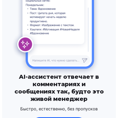
AI-ассистент отвечает в
комментариях и
сообщениях так, будто это
живой менеджер
Быстро, естественно, без пропусков