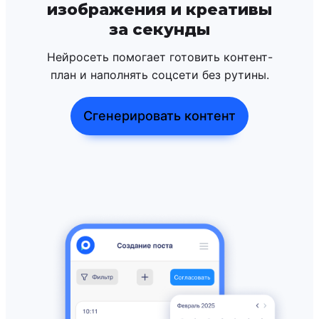
изображения и креативы
за секунды
Нейросеть помогает готовить контент-
план и наполнять соцсети без рутины.
Сгенерировать контент