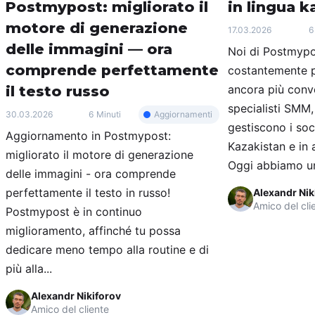
Postmypost: migliorato il
in lingua 
motore di generazione
17.03.2026
6
delle immagini — ora
Noi di Postmypo
comprende perfettamente
costantemente pe
ancora più conve
il testo russo
specialisti SMM
Aggiornamenti
30.03.2026
6 Minuti
gestiscono i soc
Aggiornamento in Postmypost:
Kazakistan e in a
migliorato il motore di generazione
Oggi abbiamo una
delle immagini - ora comprende
perfettamente il testo in russo!
Alexandr Nik
Amico del cli
Postmypost è in continuo
miglioramento, affinché tu possa
dedicare meno tempo alla routine e di
più alla...
Alexandr Nikiforov
Amico del cliente