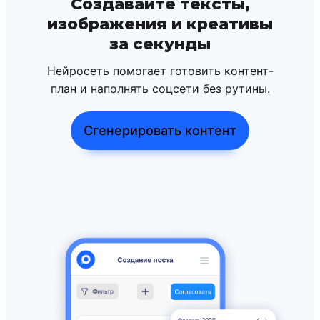
Создавайте тексты,
изображения и креативы
за секунды
Нейросеть помогает готовить контент-
план и наполнять соцсети без рутины.
Сгенерировать контент