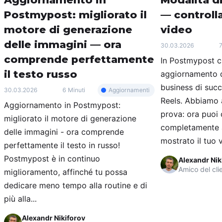
Postmypost: migliorato il
— controlla
motore di generazione
video
delle immagini — ora
30.03.2026
7
comprende perfettamente
In Postmypost c
il testo russo
aggiornamento d
business di suc
Aggiornamenti
30.03.2026
6 Minuti
Reels. Abbiamo 
Aggiornamento in Postmypost:
prova: ora puoi 
migliorato il motore di generazione
completamente a
delle immagini - ora comprende
mostrato il tuo v
perfettamente il testo in russo!
Postmypost è in continuo
Alexandr Nik
Amico del cli
miglioramento, affinché tu possa
dedicare meno tempo alla routine e di
più alla...
Alexandr Nikiforov