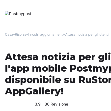
Casa
Risorse
I nostri aggiornamenti
Attesa notizia per gli utent
Attesa notizia per gli
l'app mobile Postmyp
disponibile su RuSto
AppGallery!
3.9 – 80 Revisione