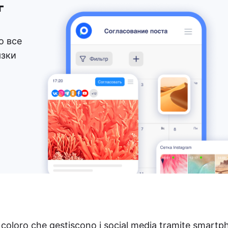
г
о все
язки
 coloro che gestiscono i social media tramite smartp