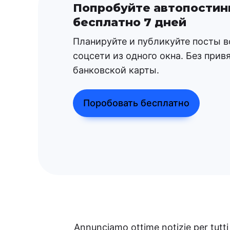
Попробуйте автопостин
бесплатно 7 дней
Планируйте и публикуйте посты в
соцсети из одного окна. Без прив
банковской карты.
Поробовать бесплатно
Annunciamo ottime notizie per tutti