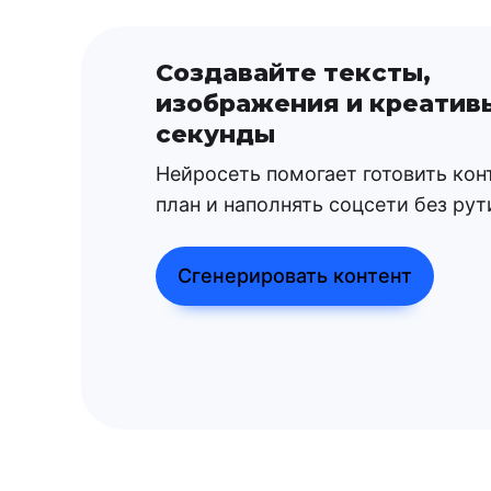
Создавайте тексты,
изображения и креатив
секунды
Нейросеть помогает готовить кон
план и наполнять соцсети без рут
Сгенерировать контент