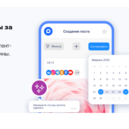
ы за
тент-
ины.