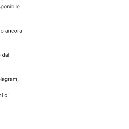
ponibile
ro ancora
 dal
elegram,
i di