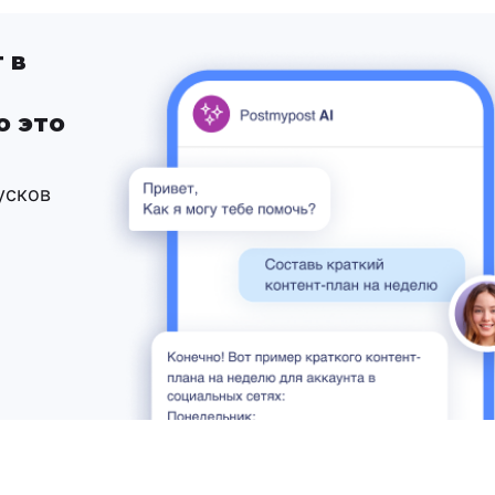
 в
о это
усков