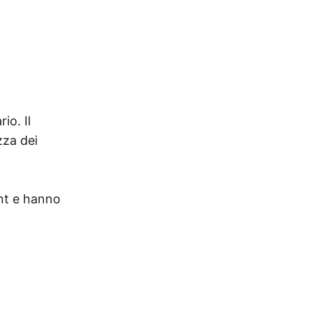
io. Il
zza dei
unt e hanno