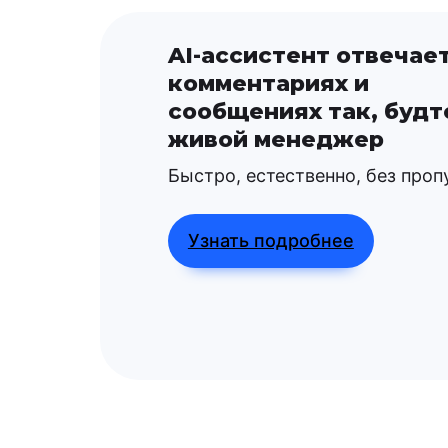
AI-ассистент отвечает
комментариях и
сообщениях так, будт
живой менеджер
Быстро, естественно, без проп
Узнать подробнее