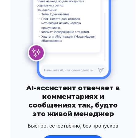
AI-ассистент отвечает в
комментариях и
сообщениях так, будто
это живой менеджер
Быстро, естественно, без пропусков