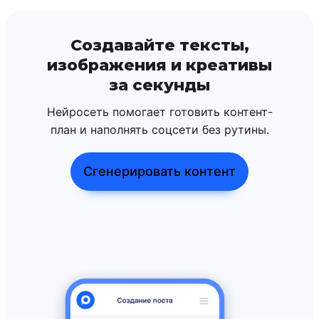
Создавайте тексты,
изображения и креативы
за секунды
Нейросеть помогает готовить контент-
план и наполнять соцсети без рутины.
Сгенерировать контент