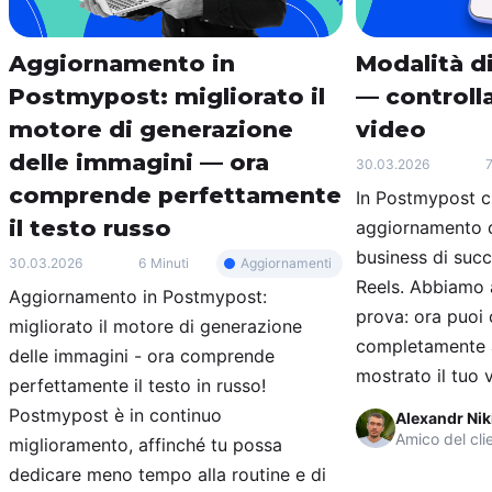
Aggiornamento in
Modalità di
Postmypost: migliorato il
— controlla
motore di generazione
video
delle immagini — ora
30.03.2026
7
comprende perfettamente
In Postmypost c
il testo russo
aggiornamento d
business di suc
Aggiornamenti
30.03.2026
6 Minuti
Reels. Abbiamo 
Aggiornamento in Postmypost:
prova: ora puoi 
migliorato il motore di generazione
completamente a
delle immagini - ora comprende
mostrato il tuo v
perfettamente il testo in russo!
Postmypost è in continuo
Alexandr Nik
Amico del cli
miglioramento, affinché tu possa
dedicare meno tempo alla routine e di