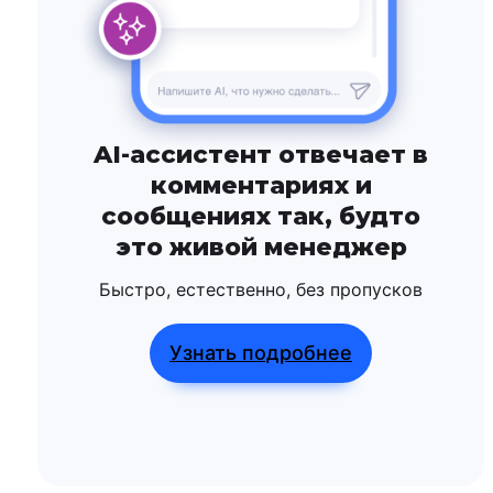
AI-ассистент отвечает в
комментариях и
сообщениях так, будто
это живой менеджер
Быстро, естественно, без пропусков
Узнать подробнее