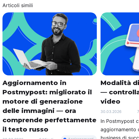
Articoli simili
Aggiornamento in
Modalità di
Postmypost: migliorato il
— controlla
motore di generazione
video
delle immagini — ora
30.03.2026
7
comprende perfettamente
In Postmypost c
il testo russo
aggiornamento d
business di suc