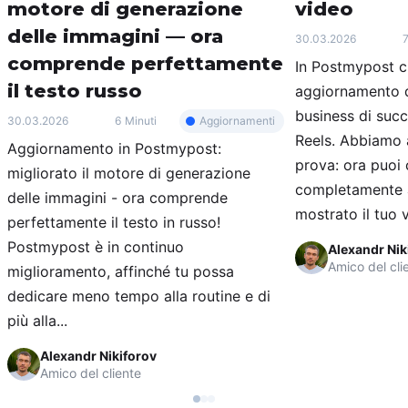
motore di generazione
video
delle immagini — ora
30.03.2026
7
comprende perfettamente
In Postmypost c
il testo russo
aggiornamento d
business di suc
Aggiornamenti
30.03.2026
6 Minuti
Reels. Abbiamo 
Aggiornamento in Postmypost:
prova: ora puoi 
migliorato il motore di generazione
completamente a
delle immagini - ora comprende
mostrato il tuo v
perfettamente il testo in russo!
Postmypost è in continuo
Alexandr Nik
Amico del cli
miglioramento, affinché tu possa
dedicare meno tempo alla routine e di
più alla...
Alexandr Nikiforov
Amico del cliente