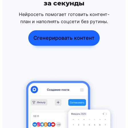
за секунды
Нейросеть помогает готовить контент-
план и наполнять соцсети без рутины.
Сгенерировать контент